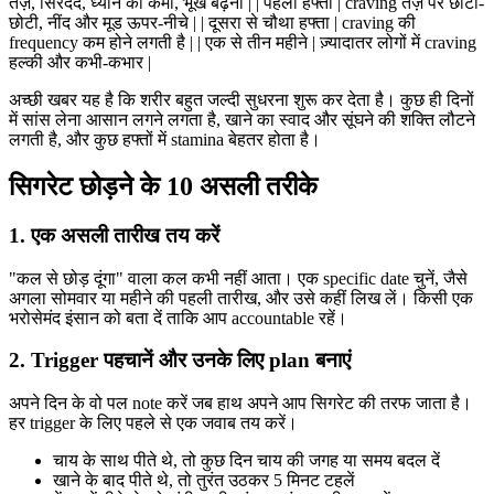
तेज़, सिरदर्द, ध्यान की कमी, भूख बढ़ना | | पहला हफ्ता | craving तेज़ पर छोटी-
छोटी, नींद और मूड ऊपर-नीचे | | दूसरा से चौथा हफ्ता | craving की
frequency कम होने लगती है | | एक से तीन महीने | ज़्यादातर लोगों में craving
हल्की और कभी-कभार |
अच्छी खबर यह है कि शरीर बहुत जल्दी सुधरना शुरू कर देता है। कुछ ही दिनों
में सांस लेना आसान लगने लगता है, खाने का स्वाद और सूंघने की शक्ति लौटने
लगती है, और कुछ हफ्तों में stamina बेहतर होता है।
सिगरेट छोड़ने के 10 असली तरीके
1. एक असली तारीख तय करें
"कल से छोड़ दूंगा" वाला कल कभी नहीं आता। एक specific date चुनें, जैसे
अगला सोमवार या महीने की पहली तारीख, और उसे कहीं लिख लें। किसी एक
भरोसेमंद इंसान को बता दें ताकि आप accountable रहें।
2. Trigger पहचानें और उनके लिए plan बनाएं
अपने दिन के वो पल note करें जब हाथ अपने आप सिगरेट की तरफ जाता है।
हर trigger के लिए पहले से एक जवाब तय करें।
चाय के साथ पीते थे, तो कुछ दिन चाय की जगह या समय बदल दें
खाने के बाद पीते थे, तो तुरंत उठकर 5 मिनट टहलें