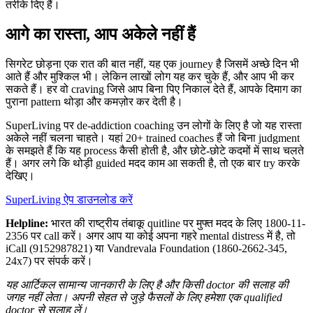
तरीके दिए हैं।
आगे का रास्ता, आप अकेले नहीं हैं
सिगरेट छोड़ना एक रात की बात नहीं, यह एक journey है जिसमें अच्छे दिन भी
आते हैं और मुश्किल भी। लेकिन लाखों लोग यह कर चुके हैं, और आप भी कर
सकते हैं। हर वो craving जिसे आप बिना पिए निकाल देते हैं, आपके दिमाग का
पुराना pattern थोड़ा और कमज़ोर कर देती है।
SuperLiving पर de-addiction coaching उन लोगों के लिए है जो यह रास्ता
अकेले नहीं चलना चाहते। यहां 20+ trained coaches हैं जो बिना judgment
के समझते हैं कि यह process कैसी होती है, और छोटे-छोटे कदमों में साथ चलते
हैं। अगर लगे कि थोड़ी guided मदद काम आ सकती है, तो एक बार try करके
देखिए।
SuperLiving ऐप डाउनलोड करें
Helpline:
भारत की राष्ट्रीय तंबाकू quitline पर मुफ्त मदद के लिए 1800-11-
2356 पर call करें। अगर आप या कोई अपना गहरे mental distress में है, तो
iCall (9152987821) या Vandrevala Foundation (1860-2662-345,
24x7) पर संपर्क करें।
यह आर्टिकल सामान्य जानकारी के लिए है और किसी doctor की सलाह की
जगह नहीं लेता। अपनी सेहत से जुड़े फैसलों के लिए हमेशा एक qualified
doctor से सलाह लें।