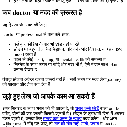
हर गलती को बड़ा issue न बनाएं, एक slip पर support ज़्यादा ज़रूरी है
कब doctor या मदद की ज़रूरत है
यह हिस्सा skip मत कीजिए।
Doctor या professional से बात करें अगर:
कई बार कोशिश के बाद भी छोड़ नहीं पा रहे
छोड़ने पर बहुत तेज़ चिड़चिड़ापन, नींद की गंभीर दिक्कत, या गहरा low
mood रहता है
पहले से कोई heart, lung, या mental health की समस्या है
सिगरेट के साथ शराब या कोई और नशा भी है, ऐसे में एक साथ plan
बनाना बेहतर है
तंबाकू छोड़ना अकेले करना ज़रूरी नहीं है। सही समय पर मदद लेना journey
को आसान और तेज़ बना देता है।
जुड़े हुए लेख जो आपके काम आ सकते हैं
अगर सिगरेट के साथ शराब की भी आदत है, तो
शराब कैसे छोड़ें
वाला guide
पढ़िए, दोनों की जड़ काफी मिलती-जुलती है। छोड़ने के शुरुआती दिनों में अक्सर
टेंशन बढ़ती है, उसके लिए
तनाव कम करने के उपाय
मदद करेंगे। और अगर
withdrawal में नींद उड़ जाए, तो
रात को नींद नहीं आती, उपाय
में practical